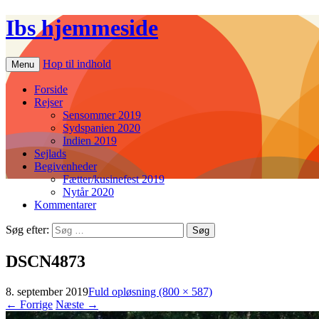
Ibs hjemmeside
Hop til indhold
Menu
Forside
Rejser
Sensommer 2019
Sydspanien 2020
Indien 2019
Sejlads
Begivenheder
Fætter/kusinefest 2019
Nytår 2020
Kommentarer
Søg efter:
DSCN4873
8. september 2019
Fuld opløsning (800 × 587)
←
Forrige
Næste
→