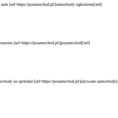
uta [url=https://posamochod.pl/]samochody ogłoszenia[/url]
szenia [url=https://posamochod.pl/]posamochod[/url]
chody na sprzedaż [url=https://posamochod.pl/]używane samochody[/