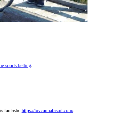
ne sports betting
.
is fantastic
https://tuvcannabisoil.com/
.