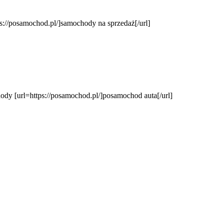
s://posamochod.pl/]samochody na sprzedaż[/url]
y [url=https://posamochod.pl/]posamochod auta[/url]