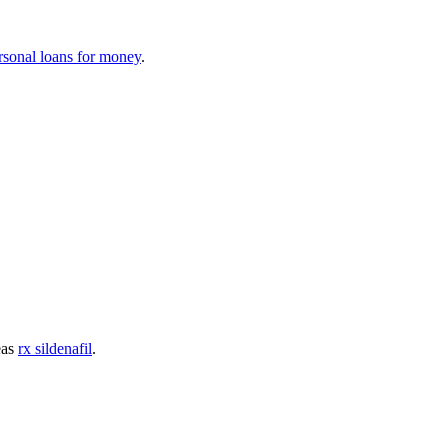
rsonal loans for money
.
eas
rx sildenafil
.