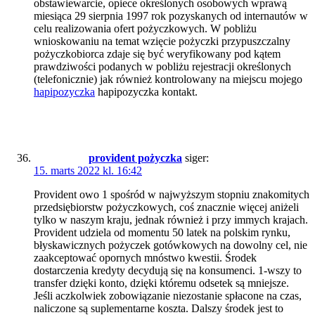
obstawiewarcie, opiece określonych osobowych wprawą
miesiąca 29 sierpnia 1997 rok pozyskanych od internautów w
celu realizowania ofert pożyczkowych. W pobliżu
wnioskowaniu na temat wzięcie pożyczki przypuszczalny
pożyczkobiorca zdaje się być weryfikowany pod kątem
prawdziwości podanych w pobliżu rejestracji określonych
(telefonicznie) jak również kontrolowany na miejscu mojego
hapipozyczka
hapipozyczka kontakt.
provident pożyczka
siger:
15. marts 2022 kl. 16:42
Provident owo 1 spośród w najwyższym stopniu znakomitych
przedsiębiorstw pożyczkowych, coś znacznie więcej aniżeli
tylko w naszym kraju, jednak również i przy immych krajach.
Provident udziela od momentu 50 latek na polskim rynku,
błyskawicznych pożyczek gotówkowych na dowolny cel, nie
zaakceptować opornych mnóstwo kwestii. Środek
dostarczenia kredyty decydują się na konsumenci. 1-wszy to
transfer dzięki konto, dzięki któremu odsetek są mniejsze.
Jeśli aczkolwiek zobowiązanie niezostanie spłacone na czas,
naliczone są suplementarne koszta. Dalszy środek jest to