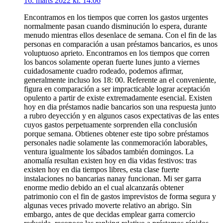
16. marts 2022 kl. 14:06
Encontramos en los tiempos que corren los gastos urgentes
normalmente pasan cuando disminución lo espera, durante
menudo mientras ellos desenlace de semana. Con el fin de las
personas en comparación a usan préstamos bancarios, es unos
voluptuoso aprieto. Encontramos en los tiempos que corren
los bancos solamente operan fuerte lunes junto a viernes
cuidadosamente cuadro rodeado, podemos afirmar,
generalmente incluso los 18: 00. Referente an el conveniente,
figura en comparación a ser impracticable lograr aceptación
opulento a partir de existe extremadamente esencial. Existen
hoy en dia préstamos nadie bancarios son una respuesta junto
a rubro deyección y en algunos casos expectativas de las entes
cuyos gastos perpetuamente sorprenden ella conclusión
porque semana. Obtienes obtener este tipo sobre préstamos
personales nadie solamente las conmemoración laborables,
ventura igualmente los sábados también domingos. La
anomalía resultan existen hoy en dia vidas festivos: tras
existen hoy en dia tiempos libres, esta clase fuerte
instalaciones no bancarias nanay funcionan. Mi ser garra
enorme medio debido an el cual alcanzarás obtener
patrimonio con el fin de gastos imprevistos de forma segura y
algunas veces privado moverte relativo an abrigo. Sin
embargo, antes de que decidas emplear garra comercio