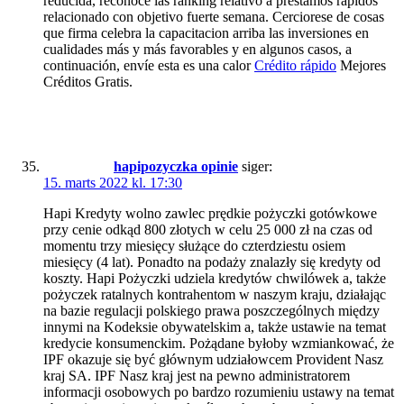
reducida, reconoce las ranking relativo a préstamos rápidos
relacionado con objetivo fuerte semana. Cerciorese de cosas
que firma celebra la capacitacion arriba las inversiones en
cualidades más y más favorables y en algunos casos, a
continuación, envíe esta es una calor
Crédito rápido
Mejores
Créditos Gratis.
hapipozyczka opinie
siger:
15. marts 2022 kl. 17:30
Hapi Kredyty wolno zawlec prędkie pożyczki gotówkowe
przy cenie odkąd 800 złotych w celu 25 000 zł na czas od
momentu trzy miesięcy służące do czterdziestu osiem
miesięcy (4 lat). Ponadto na podaży znalazły się kredyty od
koszty. Hapi Pożyczki udziela kredytów chwilówek a, także
pożyczek ratalnych kontrahentom w naszym kraju, działając
na bazie regulacji polskiego prawa poszczególnych między
innymi na Kodeksie obywatelskim a, także ustawie na temat
kredycie konsumenckim. Pożądane byłoby wzmiankować, że
IPF okazuje się być głównym udziałowcem Provident Nasz
kraj SA. IPF Nasz kraj jest na pewno administratorem
informacji osobowych po bardzo rozumieniu ustawy na temat