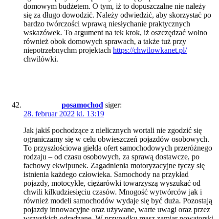
domowym budżetem. O tym, iż to dopuszczalne nie należy
się za długo dowodzić. Należy odwiedzić, aby skorzystać po
bardzo twórczości wprawą niesłychanie praktycznych
wskazówek. To argument na tek krok, iż oszczędzać wolno
również obok domowych sprawach, a także tuż przy
niepotrzebnychm projektach
https://chwilowkanet.pl/
chwilówki.
posamochod
siger:
28. februar 2022 kl. 13:19
Jak jakiś pochodzące z nielicznych wortali nie zgodzić się
ograniczamy się w celu obwieszczeń pojazdów osobowych.
To przyszłościowa giełda ofert samochodowych przeróżnego
rodzaju – od czasu osobowych, za sprawą dostawcze, po
fachowy ekwipunek. Zagadnienia motoryzacyjne tyczy się
istnienia każdego człowieka. Samochody na przykład
pojazdy, motocykle, ciężarówki towarzyszą wyszukać od
chwili kilkudziesięciu czasów. Mnogość wytwórców jak i
również modeli samochodów wydaje się być duża. Pozostają
pojazdy innowacyjne oraz używane, warte uwagi oraz przez
wszystkich odradzane. W przypadku masz zamiar nowatorski