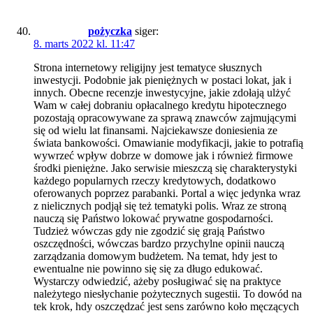
pożyczka
siger:
8. marts 2022 kl. 11:47
Strona internetowy religijny jest tematyce słusznych
inwestycji. Podobnie jak pieniężnych w postaci lokat, jak i
innych. Obecne recenzje inwestycyjne, jakie zdołają ulżyć
Wam w całej dobraniu opłacalnego kredytu hipotecznego
pozostają opracowywane za sprawą znawców zajmującymi
się od wielu lat finansami. Najciekawsze doniesienia ze
świata bankowości. Omawianie modyfikacji, jakie to potrafią
wywrzeć wpływ dobrze w domowe jak i również firmowe
środki pieniężne. Jako serwisie mieszczą się charakterystyki
każdego popularnych rzeczy kredytowych, dodatkowo
oferowanych poprzez parabanki. Portal a więc jedynka wraz
z nielicznych podjął się też tematyki polis. Wraz ze stroną
nauczą się Państwo lokować prywatne gospodarności.
Tudzież wówczas gdy nie zgodzić się grają Państwo
oszczędności, wówczas bardzo przychylne opinii nauczą
zarządzania domowym budżetem. Na temat, hdy jest to
ewentualne nie powinno się się za długo edukować.
Wystarczy odwiedzić, ażeby posługiwać się na praktyce
należytego niesłychanie pożytecznych sugestii. To dowód na
tek krok, hdy oszczędzać jest sens zarówno koło męczących