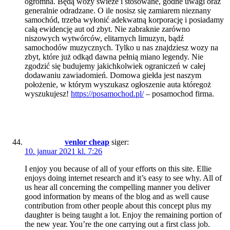
ogromna. Będą wozy świeże i stosowane, godne uwagi oraz
generalnie odradzane. O ile nosisz się zamiarem nieznany
samochód, trzeba wyłonić adekwatną korporację i posiadamy
całą ewidencję aut od zbyt. Nie zabraknie zarówno
niszowych wytwórców, elitarnych limuzyn, bądź
samochodów muzycznych. Tylko u nas znajdziesz wozy na
zbyt, które już odkąd dawna pełnią miano legendy. Nie
zgodzić się budujemy jakichkolwiek ograniczeń w całej
dodawaniu zawiadomień. Domowa giełda jest naszym
położenie, w którym wyszukasz ogłoszenie auta któregoż
wyszukujesz!
https://posamochod.pl/
– posamochod firma.
venlor cheap
siger:
10. januar 2021 kl. 7:26
I enjoy you because of all of your efforts on this site. Ellie
enjoys doing internet research and it’s easy to see why. All of
us hear all concerning the compelling manner you deliver
good information by means of the blog and as well cause
contribution from other people about this concept plus my
daughter is being taught a lot. Enjoy the remaining portion of
the new year. You’re the one carrying out a first class job.