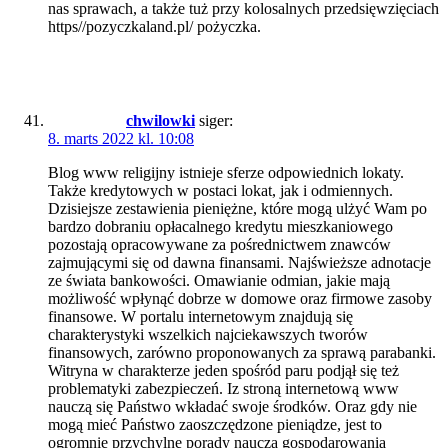
nas sprawach, a także tuż przy kolosalnych przedsięwzięciach
https//pozyczkaland.pl/ pożyczka.
chwilowki
siger:
8. marts 2022 kl. 10:08
Blog www religijny istnieje sferze odpowiednich lokaty.
Także kredytowych w postaci lokat, jak i odmiennych.
Dzisiejsze zestawienia pieniężne, które mogą ulżyć Wam po
bardzo dobraniu opłacalnego kredytu mieszkaniowego
pozostają opracowywane za pośrednictwem znawców
zajmującymi się od dawna finansami. Najświeższe adnotacje
ze świata bankowości. Omawianie odmian, jakie mają
możliwość wpłynąć dobrze w domowe oraz firmowe zasoby
finansowe. W portalu internetowym znajdują się
charakterystyki wszelkich najciekawszych tworów
finansowych, zarówno proponowanych za sprawą parabanki.
Witryna w charakterze jeden spośród paru podjął się też
problematyki zabezpieczeń. Iz stroną internetową www
nauczą się Państwo wkładać swoje środków. Oraz gdy nie
mogą mieć Państwo zaoszczędzone pieniądze, jest to
ogromnie przychylne porady nauczą gospodarowania