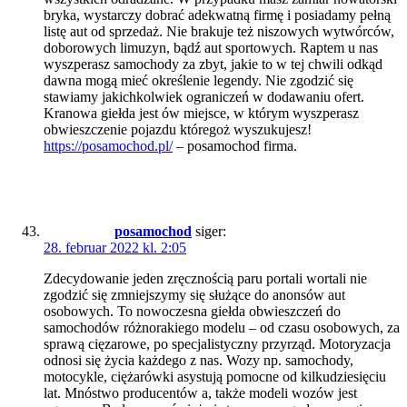
bryka, wystarczy dobrać adekwatną firmę i posiadamy pełną
listę aut od sprzedaż. Nie brakuje też niszowych wytwórców,
doborowych limuzyn, bądź aut sportowych. Raptem u nas
wyszperasz samochody za zbyt, jakie to w tej chwili odkąd
dawna mogą mieć określenie legendy. Nie zgodzić się
stawiamy jakichkolwiek ograniczeń w dodawaniu ofert.
Kranowa giełda jest ów miejsce, w którym wyszperasz
obwieszczenie pojazdu któregoż wyszukujesz!
https://posamochod.pl/
– posamochod firma.
posamochod
siger:
28. februar 2022 kl. 2:05
Zdecydowanie jeden zręcznością paru portali wortali nie
zgodzić się zmniejszymy się służące do anonsów aut
osobowych. To nowoczesna giełda obwieszczeń do
samochodów różnorakiego modelu – od czasu osobowych, za
sprawą cięzarowe, po specjalistyczny przyrząd. Motoryzacja
odnosi się życia każdego z nas. Wozy np. samochody,
motocykle, ciężarówki asystują pomocne od kilkudziesięciu
lat. Mnóstwo producentów a, także modeli wozów jest