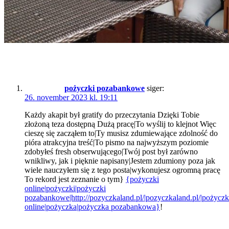
pożyczki pozabankowe
siger:
26. november 2023 kl. 19:11
Każdy akapit był gratify do przeczytania Dzięki Tobie
złożoną teza dostępną Dużą pracę|To wyślij to klejnot Więc
cieszę się zacząłem to|Ty musisz zdumiewające zdolność do
pióra atrakcyjna treść|To pismo na najwyższym poziomie
zdobyłeś fresh obserwującego|Twój post był zarówno
wnikliwy, jak i pięknie napisany|Jestem zdumiony poza jak
wiele nauczyłem się z tego posta|wykonujesz ogromną pracę
To rekord jest zeznanie o tym}
{pożyczki
online|pożyczki|pożyczki
pozabankowe|http://pozyczkaland.pl/|pozyczkaland.pl/|pożycz
online|pożyczka|pożyczka pozabankowa}
!