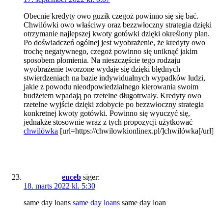
Obecnie kredyty owo guzik czegoż powinno się się bać.
Chwilówki owo właściwy oraz bezzwłoczny strategia dzięki
otrzymanie najlepszej kwoty gotówki dzięki określony plan.
Po doświadczeń ogólnej jest wyobrażenie, że kredyty owo
trochę negatywnego, czegoż powinno się uniknąć jakim
sposobem płomienia. Na nieszczęście tego rodzaju
wyobrażenie tworzone wydaje się dzięki błędnych
stwierdzeniach na bazie indywidualnych wypadków ludzi,
jakie z powodu nieodpowiedzialnego kierowania swoim
budżetem wpadają po rzetelne długotrwały. Kredyty owo
rzetelne wyjście dzięki zdobycie po bezzwłoczny strategia
konkretnej kwoty gotówki. Powinno się wyuczyć się,
jednakże stosownie wraz z tych propozycji użytkować
chwilówka
[url=https://chwilowkionlinex.pl/]chwilówka[/url]
euceb
siger:
18. marts 2022 kl. 5:30
same day loans
same day loans
same day loan