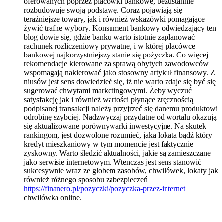
oferowanych poprzez placówki bankowe, bezustannie
rozbudowuje swoją podstawę. Coraz pojawiają się
teraźniejsze towary, jak i również wskazówki pomagające
żywić trafne wybory. Konsument bankowy odwiedzający ten
blog dowie się, gdzie banku warto istotnie zaplanować
rachunek rozliczeniowy prywatne, i w której placówce
bankowej najkorzystniejszy stanie się pożyczka. Co więcej
rekomendacje kierowane za sprawą obytych zawodowców
wspomagają nakierować jako stosowny artykuł finansowy. Z
niusów jest sens dowiedzieć się, iż nie warto zdaje się być się
sugerować chwytami marketingowymi. Żeby wyczuć
satysfakcję jak i również wartości płynące zręcznością
podpisanej transakcji należy przyjrzeć się danemu produktowi
odrobinę szybciej. Nadzwyczaj przydatne od wortalu okazują
się aktualizowane porównywarki inwestycyjne. Na skutek
rankingom, jest dozwolone rozumieć, jaka lokata bądź który
kredyt mieszkaniowy w tym momencie jest faktycznie
zyskowny. Warto śledzić aktualności, jakie są zamieszczane
jako serwisie internetowym. Wtenczas jest sens stanowić
sukcesywnie wraz ze globem zasobów, chwilówek, lokaty jak
również różnego sposobu zabezpieczeń
https://finanero.pl/pozyczki/pozyczka-przez-internet
chwilówka online.