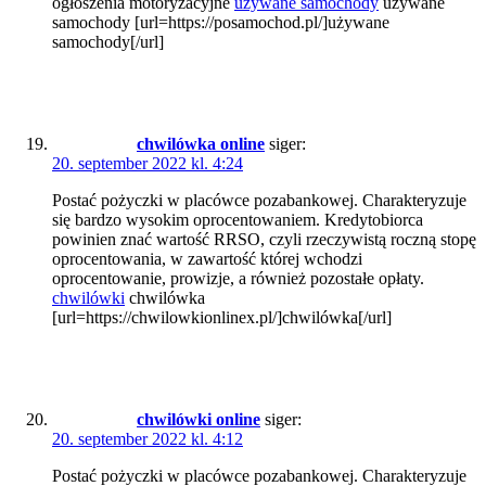
ogłoszenia motoryzacyjne
używane samochody
używane
samochody [url=https://posamochod.pl/]używane
samochody[/url]
chwilówka online
siger:
20. september 2022 kl. 4:24
Postać pożyczki w placówce pozabankowej. Charakteryzuje
się bardzo wysokim oprocentowaniem. Kredytobiorca
powinien znać wartość RRSO, czyli rzeczywistą roczną stopę
oprocentowania, w zawartość której wchodzi
oprocentowanie, prowizje, a również pozostałe opłaty.
chwilówki
chwilówka
[url=https://chwilowkionlinex.pl/]chwilówka[/url]
chwilówki online
siger:
20. september 2022 kl. 4:12
Postać pożyczki w placówce pozabankowej. Charakteryzuje