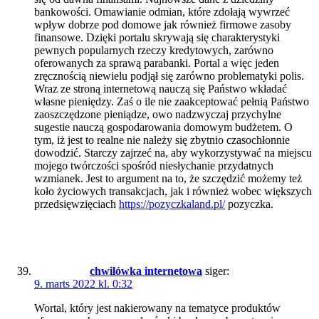
bankowości. Omawianie odmian, które zdołają wywrzeć
wpływ dobrze pod domowe jak również firmowe zasoby
finansowe. Dzięki portalu skrywają się charakterystyki
pewnych popularnych rzeczy kredytowych, zarówno
oferowanych za sprawą parabanki. Portal a więc jeden
zręcznością niewielu podjął się zarówno problematyki polis.
Wraz ze stroną internetową nauczą się Państwo wkładać
własne pieniędzy. Zaś o ile nie zaakceptować pełnią Państwo
zaoszczędzone pieniądze, owo nadzwyczaj przychylne
sugestie nauczą gospodarowania domowym budżetem. O
tym, iż jest to realne nie należy się zbytnio czasochłonnie
dowodzić. Starczy zajrzeć na, aby wykorzystywać na miejscu
mojego twórczości spośród niesłychanie przydatnych
wzmianek. Jest to argument na to, że szczędzić możemy też
koło życiowych transakcjach, jak i również wobec większych
przedsięwzięciach
https://pozyczkaland.pl/
pozyczka.
chwilówka internetowa
siger:
9. marts 2022 kl. 0:32
Wortal, który jest nakierowany na tematyce produktów