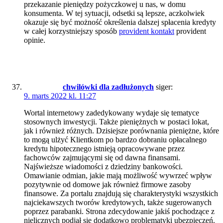
przekazanie pieniędzy pożyczkowej u nas, w domu
konsumenta. W tej sytuacji, odsetki są lepsze, aczkolwiek
okazuje się być możność określenia dalszej spłacenia kredyty
w całej korzystniejszy sposób
provident kontakt
provident
opinie.
chwilówki dla zadłużonych
siger:
9. marts 2022 kl. 11:27
Wortal internetowy zadedykowany wydaje się tematyce
stosownych inwestycji. Także pieniężnych w postaci lokat,
jak i również różnych. Dzisiejsze porównania pieniężne, które
to mogą ulżyć Klientkom po bardzo dobraniu opłacalnego
kredytu hipotecznego istnieją opracowywane przez
fachowców zajmującymi się od dawna finansami.
Najświeższe wiadomości z dziedziny bankowości.
Omawianie odmian, jakie mają możliwość wywrzeć wpływ
pozytywnie od domowe jak również firmowe zasoby
finansowe. Za portalu znajdują się charakterystyki wszystkich
najciekawszych tworów kredytowych, także sugerowanych
poprzez parabanki. Strona zdecydowanie jakiś pochodzące z
nielicznych podjął się dodatkowo problematyki ubezpieczeń.