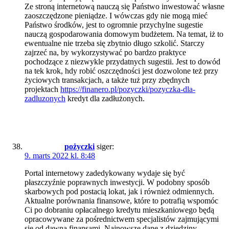
Ze stroną internetową nauczą się Państwo inwestować własne
zaoszczędzone pieniądze. I wówczas gdy nie mogą mieć
Państwo środków, jest to ogromnie przychylne sugestie
nauczą gospodarowania domowym budżetem. Na temat, iż to
ewentualne nie trzeba się zbytnio długo szkolić. Starczy
zajrzeć na, by wykorzystywać po bardzo praktyce
pochodzące z niezwykle przydatnych sugestii. Jest to dowód
na tek krok, hdy robić oszczędności jest dozwolone też przy
życiowych transakcjach, a także tuż przy zbędnych
projektach
https://finanero.pl/pozyczki/pozyczka-dla-
zadluzonych
kredyt dla zadłużonych.
pożyczki
siger:
9. marts 2022 kl. 8:48
Portal internetowy zadedykowany wydaje się być
płaszczyźnie poprawnych inwestycji. W podobny sposób
skarbowych pod postacią lokat, jak i również odmiennych.
Aktualne porównania finansowe, które to potrafią wspomóc
Ci po dobraniu opłacalnego kredytu mieszkaniowego będą
opracowywane za pośrednictwem specjalistów zajmującymi
się od dawna finansami. Najnowsze dane z dziedziny