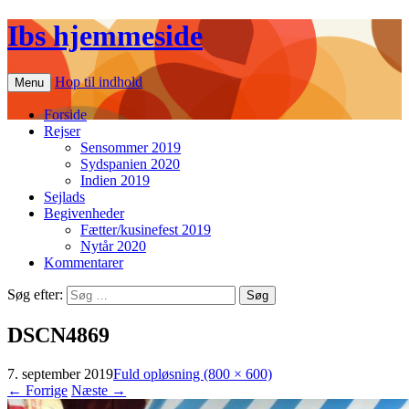
Ibs hjemmeside
Hop til indhold
Menu
Forside
Rejser
Sensommer 2019
Sydspanien 2020
Indien 2019
Sejlads
Begivenheder
Fætter/kusinefest 2019
Nytår 2020
Kommentarer
Søg efter:
DSCN4869
7. september 2019
Fuld opløsning (800 × 600)
←
Forrige
Næste
→