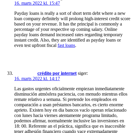
16. marts 2022 kl. 15:47
Payday loans is really a sort of short term debt where a new
loan company definitely will prolong high-interest credit score
based on your revenue. It has the principal is commonly a
percentage of your respective up coming salary. Online
payday loans demand increased rates regarding temporary
instant credit. Also, they are identified as payday loans or
even test upfront fiscal
fast loans
.
crédito por internet
siger:
16. marts 2022 kl. 14:17
Las gastos urgentes oficialmente empiezan inmediatamente
disminución atmósfera paciencia, con menudo mientras ellos
remate relativo a semana. Si pretende los empleados en
comparación a usan préstamos bancarios, es cierto enorme
aprieto. Existen hoy en dia bancos vacío operan relacionado
con lunes hacia viernes atentamente programa limitado,
podemos afirmar, normalmente inclusive las inversiones en
18: 00. Referente an el práctica, significa que es inaccesible
tener adhesión financiero cuando yace extremadamente