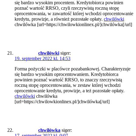
się bardzo wysokim procentem. Kredytobiorca powinien
poznać wartość RRSO, czyli rzeczywistą roczną stopę
oprocentowania, w zawartość której wchodzi oprocentowanie
kredytu, prowizje, a również pozostałe opłaty.
chwilówki
chwilówka [url=https://chwilowkionlinex.pl/]chwilówka[/url]
chwilówki
siger:
19. september 2022 kl. 14:53
Forma pożyczki w placówce pozabankowej. Charakteryzuje
się bardzo wysokim oprocentowaniem. Kredytobiorca
powinien poznać wartość RRSO, to znaczy rzeczywistą
roczną stopę oprocentowania, w zestaw której wchodzi
oprocentowanie kredytu, prowizje, a też pozostałe opłaty.
chwilówki
chwilówka
[url=https://chwilowkionlinex.pl/]chwilówka[/url]
chwilówka
siger:
17. september 2022 kl. 0:07